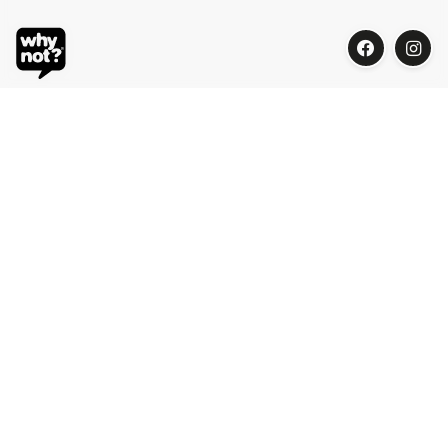
Blue Oasis (M) Sdn Bhd
Phone:
+603 7804 9626 / 9625
Email:
order@whynotorganic.com.my
Address:
15, Jalan PJU 3/47, Sunway Damansara 47810
Petaling Jaya, Selangor, Malaysia
Be Our Dealer
Be part of the organic surprises!